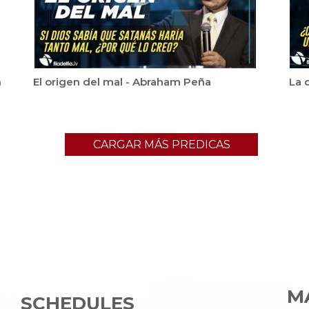
m
El origen del mal - Abraham Peña
La 
CARGAR MÁS PREDICAS
MA
SCHEDULES