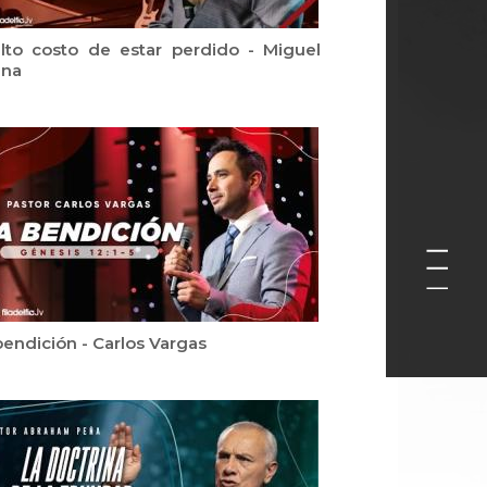
alto costo de estar perdido - Miguel
ana
bendición - Carlos Vargas