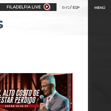
FILADELFIA LIVE
ENG
ESP
MENÚ
s