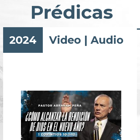
Prédicas
2024
Video
|
Audio
Paginación