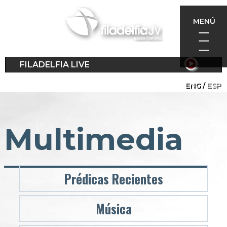
Pasar
al
MENÚ
contenido
principal
FILADELFIA LIVE
ENG
ESP
Multimedia
Prédicas Recientes
Música