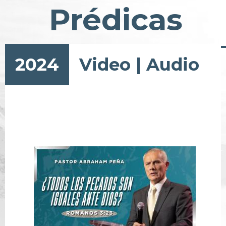
Prédicas
2024
Video
|
Audio
Paginación