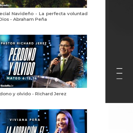
ecial Navideño - La perfecta voluntad
Dios - Abraham Peña
dono y olvido - Richard Jerez