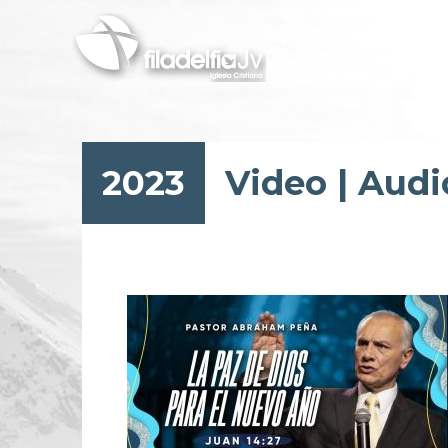
Pasar
al
contenido
principal
2023
Video
|
Audi
Paginación