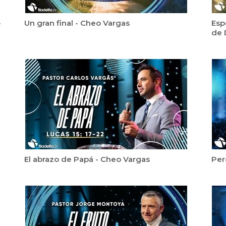
-
Un gran final - Cheo Vargas
Esp
de 
El abrazo de Papá - Cheo Vargas
Per