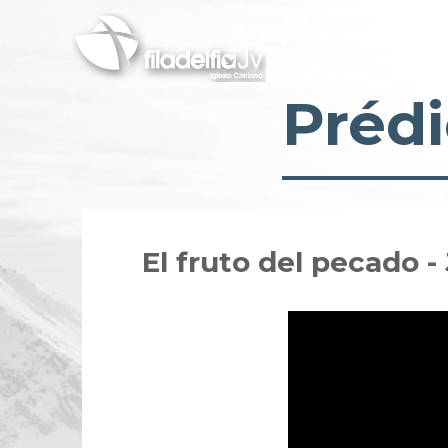
Pasar
al
contenido
principal
Prédi
El fruto del pecado 