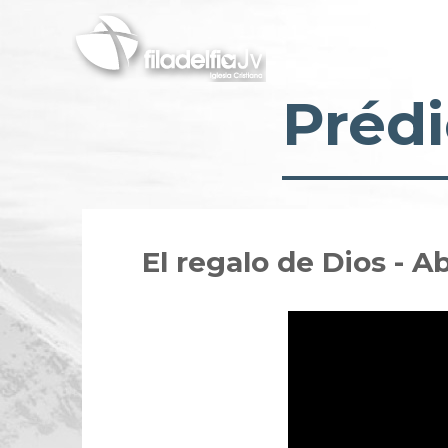
Pasar
al
contenido
principal
Prédi
El regalo de Dios - 