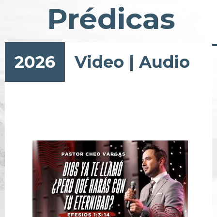
Prédicas
2026
Video
|
Audio
Paginación