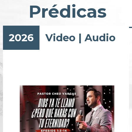
Prédicas
2026
Video
|
Audio
Pagination