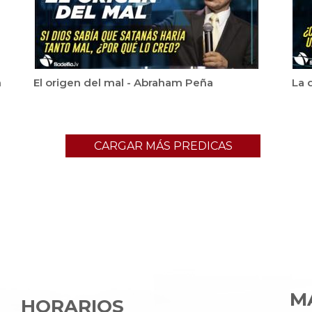
m
El origen del mal - Abraham Peña
La 
CARGAR MÁS PREDICAS
MA
HORARIOS