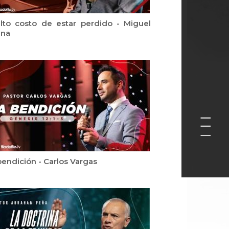
alto costo de estar perdido - Miguel
ana
bendición - Carlos Vargas