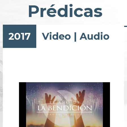
Prédicas
2017
Video
|
Audio
Paginación