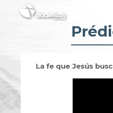
Pasar
al
contenido
principal
Prédi
La fe que Jesús busca