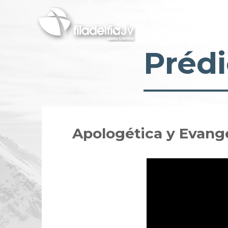
Pasar
al
contenido
principal
Prédi
Apologética y Evange