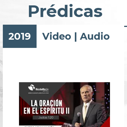
Prédicas
2019
Video
|
Audio
Paginación