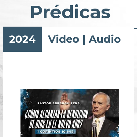
Prédicas
2024
Video
|
Audio
Pagination