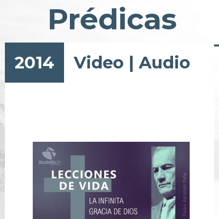
Prédicas
2014
Video
|
Audio
Pagination