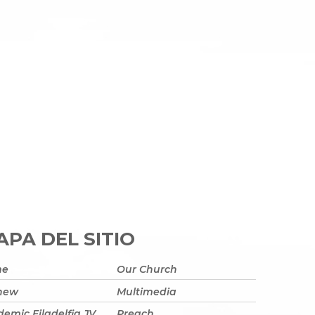
PA DEL SITIO
me
Our Church
 new
Multimedia
emic Filadelfia JV
Preach