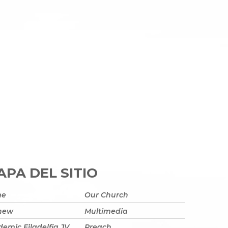
PA DEL SITIO
me
Our Church
 new
Multimedia
emic Filadelfia JV
Preach