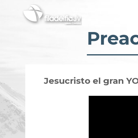
Skip
to
main
content
Prea
Jesucristo el gran Y