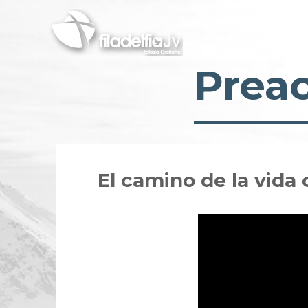
Skip
to
main
content
Prea
El camino de la vida