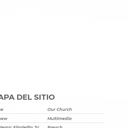
PA DEL SITIO
me
Our Church
 new
Multimedia
emic Filadelfia JV
Preach