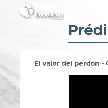
Pasar
al
contenido
principal
Prédi
El valor del perdón -