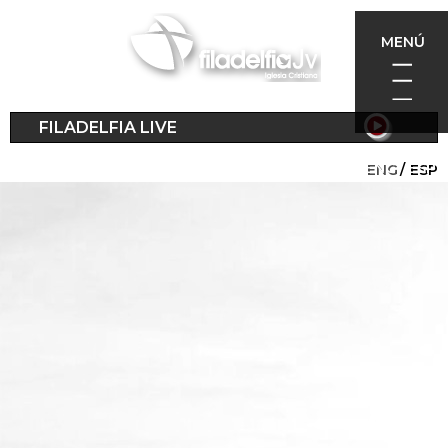
Skip
to
MENÚ
main
content
FILADELFIA LIVE
ENG
ESP