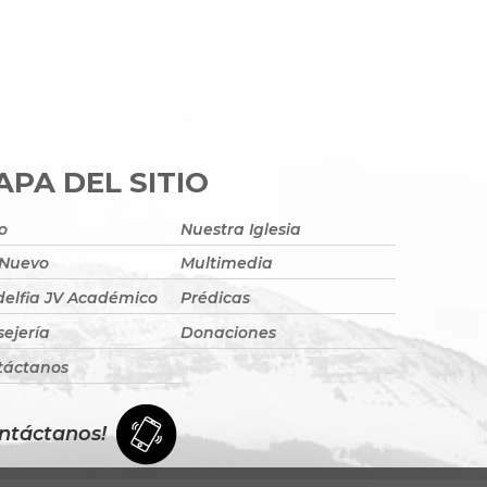
PA DEL SITIO
io
Nuestra Iglesia
 Nuevo
Multimedia
delfia JV Académico
Prédicas
ejería
Donaciones
táctanos
ntáctanos!