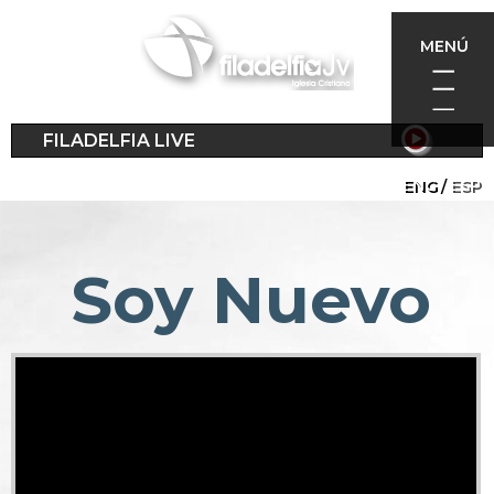
Pasar
al
MENÚ
contenido
principal
FILADELFIA LIVE
ENG
ESP
Soy Nuevo