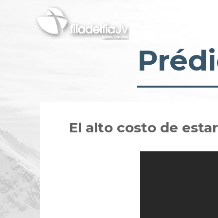
Pasar
al
contenido
principal
Prédi
El alto costo de esta