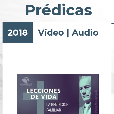
Prédicas
2018
Video
|
Audio
Pagination