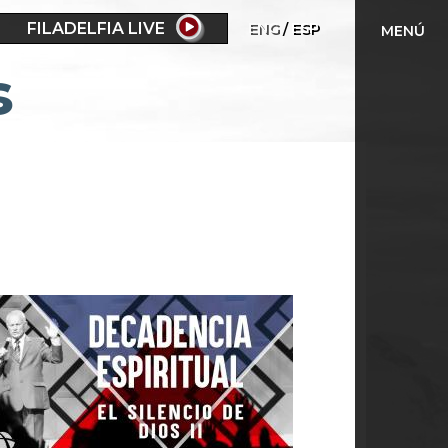
FILADELFIA LIVE
ENG
ESP
MENÚ
s