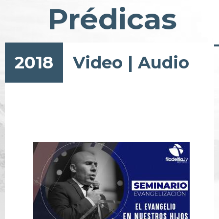
Prédicas
2018
Video
|
Audio
Pagination