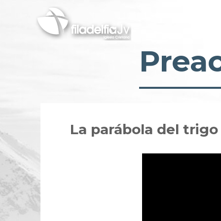
Skip
to
main
content
Prea
La parábola del trigo