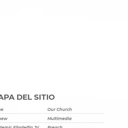
PA DEL SITIO
me
Our Church
 new
Multimedia
emic Filadelfia JV
Preach