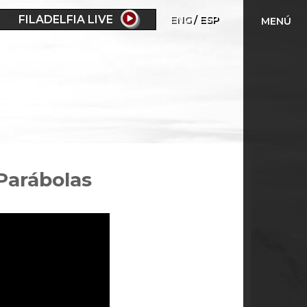
FILADELFIA LIVE
ENG
ESP
MENÚ
 Parábolas