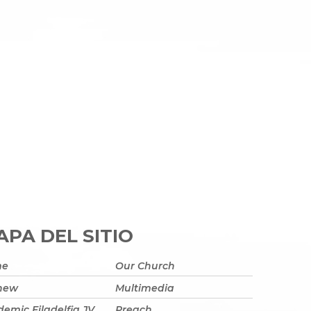
PA DEL SITIO
me
Our Church
 new
Multimedia
emic Filadelfia JV
Preach