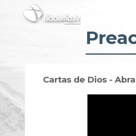
Skip
to
main
content
Prea
Cartas de Dios - Abr