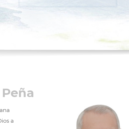
 Peña
iana
Dios a