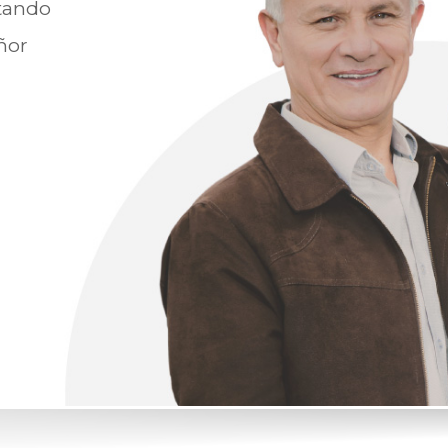
etando
ñor